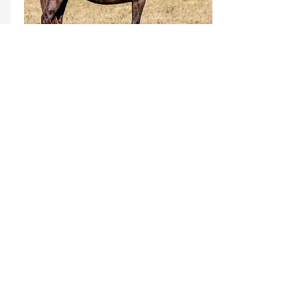
Bohemia De Fraile
DoB:
6 de enero de 2008