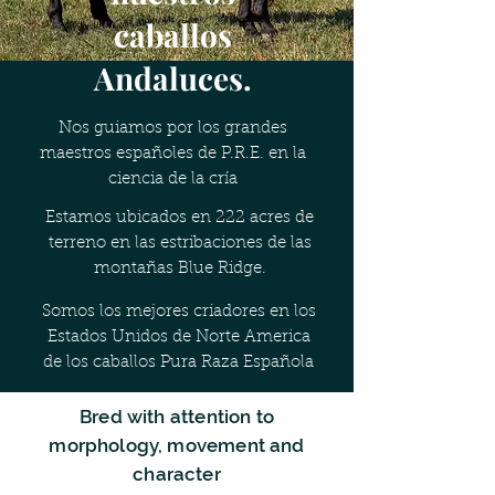
caballos
Andaluces.
Nos guiamos por los grandes
maestros españoles de P.R.E. en la
ciencia de la cría
Estamos ubicados en 222 acres de
terreno en las estribaciones de las
montañas Blue Ridge.
Somos los mejores criadores en los
Estados Unidos de Norte America
de los caballos Pura Raza Española
Bred with attention to
morphology, movement and
character