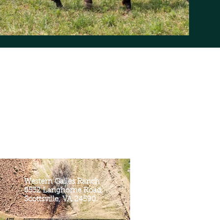
Western Gailes Ranch
8532 Langhorne Road,
Scottsville, VA 24590