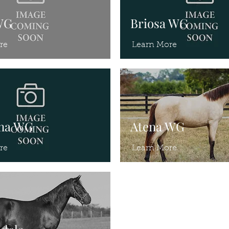
WG
Briosa WG
re
Learn More
ina WG
Atena WG
re
Learn More