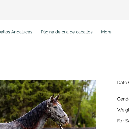
Ini
allos Andaluces
Página de cría de caballos
More
a WG
Date 
Gende
Weigh
For S