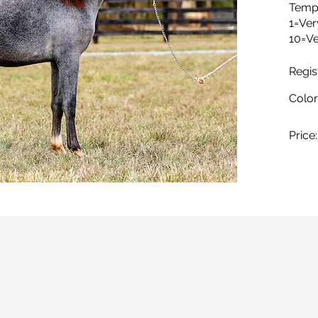
Temp
1=Ve
10=Ve
Regis
Color
Price: