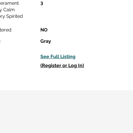
3
erament
ry Calm
ry Spirited
tered:
NO
:
Gray
See Full Listing
(Register or Log In)