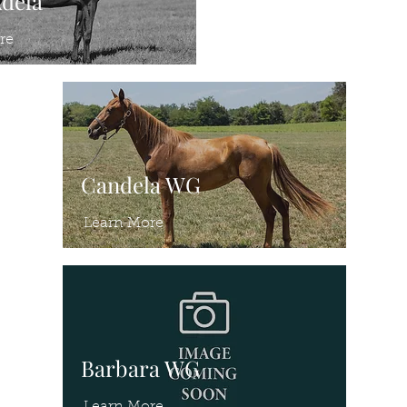
Adela
re
Candela WG
Learn More
Barbara WG