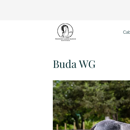
Cab
Bud
Buda WG