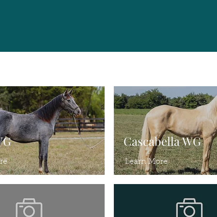
WG
Cascabella WG
re
Learn More