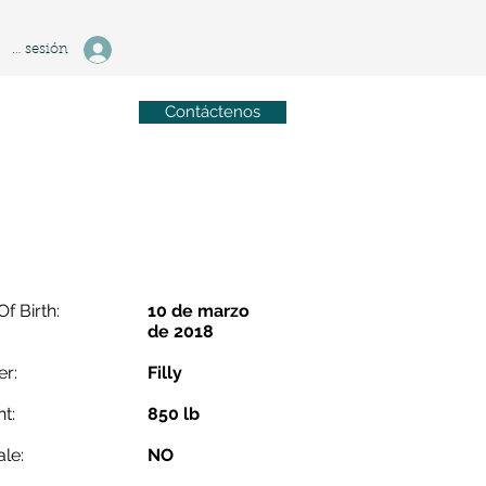
ciar sesión
Contáctenos
Of Birth:
10 de marzo
de 2018
r:
Filly
t:
850 lb
ale:
NO