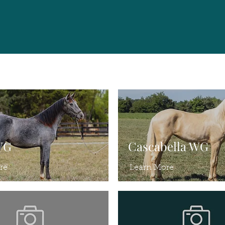
WG
Cascabella WG
re
Learn More