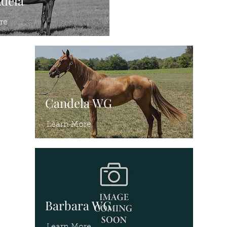
Adela
re
Candela WG
Learn More
Barbara WG