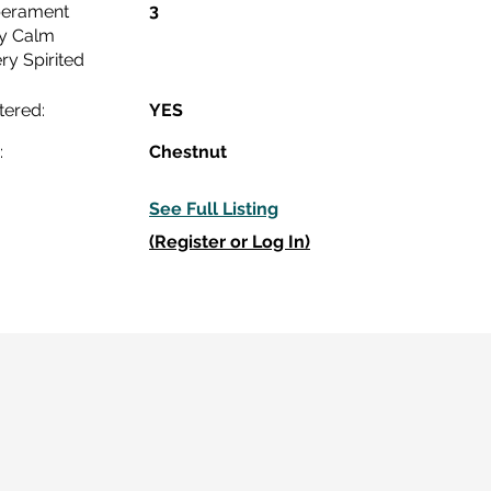
3
erament
ry Calm
ry Spirited
tered:
YES
:
Chestnut
See Full Listing
(Register or Log In)