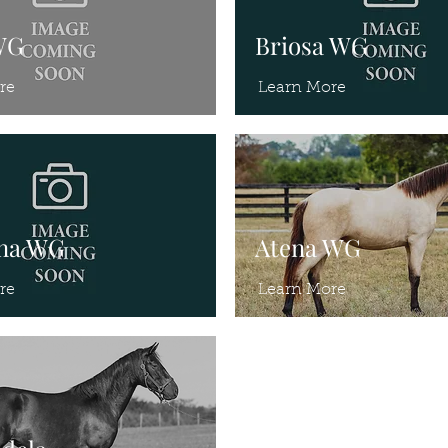
WG
Briosa WG
re
Learn More
ina WG
Atena WG
re
Learn More