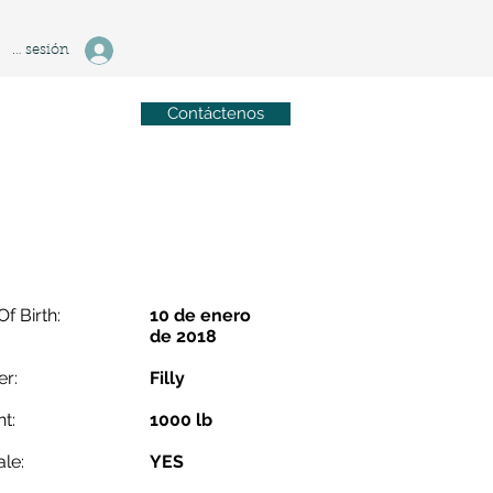
ciar sesión
Contáctenos
Of Birth:
10 de enero
de 2018
r:
Filly
t:
1000 lb
ale:
YES