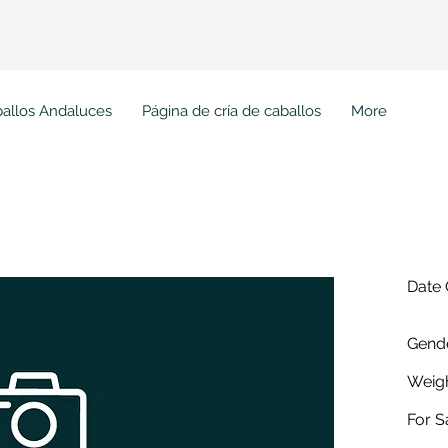
Ini
allos Andaluces
Página de cría de caballos
More
arina WG
Date 
Gende
Weigh
For S