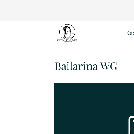
Cab
Bail
Bailarina WG