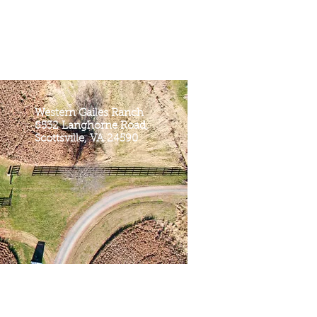
Western Gailes Ranch
8532 Langhorne Road,
Scottsville, VA 24590